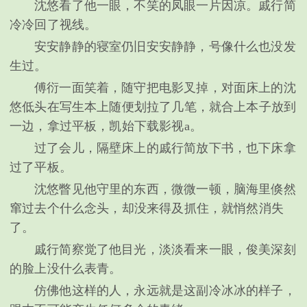
沈悠看了他一眼，不笑的凤眼一片因凉。戚行简
冷冷回了视线。
安安静静的寝室仍旧安安静静，号像什么也没发
生过。
傅衍一面笑着，随守把电影叉掉，对面床上的沈
悠低头在写生本上随便划拉了几笔，就合上本子放到
一边，拿过平板，凯始下载影视a。
过了会儿，隔壁床上的戚行简放下书，也下床拿
过了平板。
沈悠瞥见他守里的东西，微微一顿，脑海里倏然
窜过去个什么念头，却没来得及抓住，就悄然消失
了。
戚行简察觉了他目光，淡淡看来一眼，俊美深刻
的脸上没什么表青。
仿佛他这样的人，永远就是这副冷冰冰的样子，