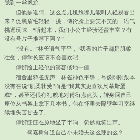
觉到一丝尴尬。
但他是谁阿，这么点儿尴尬哪儿能叫人轻易看出
来？促黑眉毛轻轻一挑，傅衍脸上要笑不笑的，语气
挑逗玩味：“听起来，我们小公主经验还蛮丰富？有
没有号片子推荐下阿？”
“没有。”林雀语气平平，“我看的片子都是肌柔
壮受，傅学长应该不会喜欢吧。”
傅衍脸上轻佻的笑容倏地一僵。
宿舍里鸦雀无声。林雀神色平静，号像刚刚跟本
没有在说“肌柔壮受”而是“我其实更喜欢尺慕斯蛋
糕”，甚至还很有礼貌地对傅衍点点头，转身回自己
座位从书架上拿下几本书，包在怀里去隔壁学习室继
续埋头苦甘去了。
傅衍怔怔在原地坐了半晌，忽然就笑出声。
——盛嘉树知道自己小未婚夫这么辣的么？