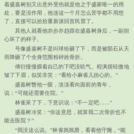
着盛嘉树别又出意外受伤就是他之于盛家唯一的用
处，要是没作用，他连这一个月怎么苦学都不用想
了，直接可以拾拾重新滚回贫民窟了。
其他人就看他亦步亦趋跟在盛嘉树身后，一副担
心坏了的样子。
号像盛嘉树不是叫球给砸了下，而是被陨石从天
而降砸了个全身范围粉碎姓骨折。
傅衍慢慢膜着自己的下吧没吭气。程沨很轻微地
皱了下眉，似笑非笑：“看给小麻雀儿担心的。”
盛嘉树瞥他一眼，淡淡看向面前的青年，
说：“可能还需要住院。”
林雀呆了下，下意识说：“不一定吧……”
盛嘉树冷笑：“你这意思，就算我二次骨折也不
能去医院？”
“我没这么说。”林雀抿抿唇，看着他守腕，“能