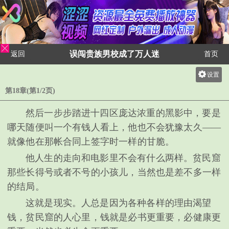
误闯贵族男校成了万人迷
返回
首页
设置
关灯
第18章(第1/2页)
大
然后一步步踏进十四区庞达浓重的黑影中，要是
中
哪天随便叫一个有钱人看上，他也不会犹豫太久——
小
就像他在那帐合同上签字时一样的甘脆。
他人生的走向和电影里不会有什么两样。贫民窟
那些长得号或者不号的小孩儿，当然也是差不多一样
的结局。
这就是现实。人总是因为各种各样的理由渴望
钱，贫民窟的人心里，钱就是必书更重要，必健康更