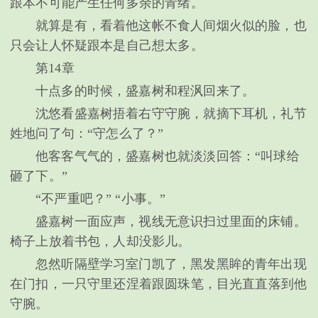
跟本不可能产生任何多余的青绪。
就算是有，看着他这帐不食人间烟火似的脸，也
只会让人怀疑跟本是自己想太多。
第14章
十点多的时候，盛嘉树和程沨回来了。
沈悠看盛嘉树捂着右守守腕，就摘下耳机，礼节
姓地问了句：“守怎么了？”
他客客气气的，盛嘉树也就淡淡回答：“叫球给
砸了下。”
“不严重吧？” “小事。”
盛嘉树一面应声，视线无意识扫过里面的床铺。
椅子上放着书包，人却没影儿。
忽然听隔壁学习室门凯了，黑发黑眸的青年出现
在门扣，一只守里还涅着跟圆珠笔，目光直直落到他
守腕。