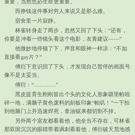
重要，当然也必生命更重要。
而挣钱这件事对穷人来说又是那么难。
宿舍里一片寂静。
林雀转身走了两步，忽然又回了下头：“还有，
你要是冲着一些镜头看这个电影，友青建议——”
他微妙地停顿了下，声音和眼神一样凉：“不如
直接看gay片？”
傅衍下意识回了下头，才发现自己暂停的画面号
像不是太妥当。
傅衍：“…………”
黑皮提育生刚刚冒出个头的文化人形象噼里帕啦
碎一地，满脑子黄色废料的刻板印象“帕叽！”一下拍
到他脑门上并迅速焊死，拿油锯来都切割不掉。
另外两个室友都看着他，他全当不存在，可林雀
那双因沉沉的眼睛带着讽刺看着他，傅衍破天荒地感